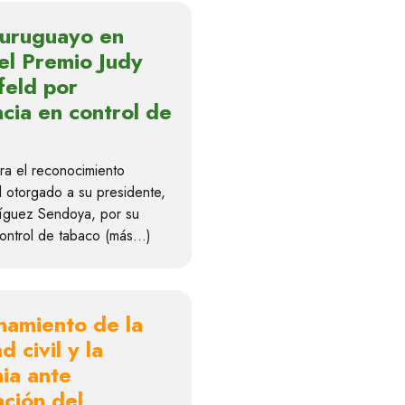
 uruguayo en
 el Premio Judy
feld por
cia en control de
a el reconocimiento
l otorgado a su presidente,
íguez Sendoya, por su
control de tabaco (más…)
namiento de la
d civil y la
ia ante
ción del