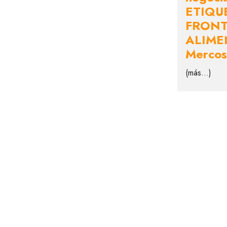
ETIQU
FRONT
ALIME
Mercos
(más…)