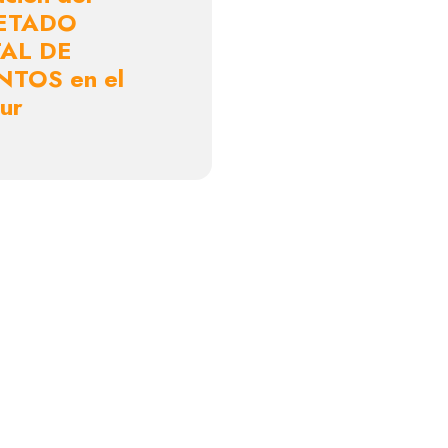
ETADO
AL DE
NTOS en el
ur
Contacto
Envíanos tu consulta a tra